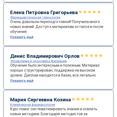
online
Елена Петровна Григорьева
Фармацевтическая технология
Мессенджеры
Очень довольна переподготовкой! Получила много
новых знаний. Доступ к материалам остался и после
Свяжитесь с нами через любой удобный мессенджер!
обучения.
Показать ещё
Telegram
WhatsApp
Vkontakte
EMail
Денис Владимирович Орлов
Управление и экономика фармации
Обучение было интересным и полезным. Материал
Max
хорошо структурирован, поддержка на высоком
уровне. Диплом находится в базах, всё легально.
Показать ещё
Мария Сергеевна Козина
Клиническая фармакология
Курс помог систематизировать знания и освоить
новые методики. Благодарю методистов за