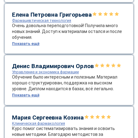
online
Елена Петровна Григорьева
Фармацевтическая технология
Мессенджеры
Очень довольна переподготовкой! Получила много
новых знаний. Доступ к материалам остался и после
Свяжитесь с нами через любой удобный мессенджер!
обучения.
Показать ещё
Telegram
WhatsApp
Vkontakte
EMail
Денис Владимирович Орлов
Управление и экономика фармации
Обучение было интересным и полезным. Материал
Max
хорошо структурирован, поддержка на высоком
уровне. Диплом находится в базах, всё легально.
Показать ещё
Мария Сергеевна Козина
Клиническая фармакология
Курс помог систематизировать знания и освоить
новые методики. Благодарю методистов за