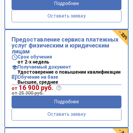
Подробнее
online
Оставить заявку
Мессенджеры
Свяжитесь с нами через любой удобный мессенджер!
- 33%
Предоставление сервиса платежных
услуг физическим и юридическим
Telegram
WhatsApp
лицам
Срок обучения
от 2-х недель
Vkontakte
EMail
Получаемый документ
Удостоверение о повышении квалификации
Обучение на базе
Max
Высшее, среднее
16 900 руб.
от
от 25 300 руб.
Подробнее
Оставить заявку