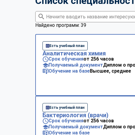
Список специальнос
Найдено программ: 39
Есть учебный план
Аналитическая химия
Срок обучения
от 256 часов
Получаемый документ
Диплом о пр
Обучение на базе
Высшее, среднее
Есть учебный план
Бактериология (врачи)
Срок обучения
от 256 часов
Получаемый документ
Диплом о пр
Обучение на базе