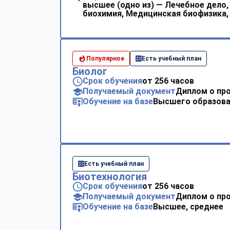
высшее (одно из) — Лечебное дело
биохимия, Медицинская биофизика,
Популярное
Есть учебный план
Биолог
Срок обучения
от 256 часов
Получаемый документ
Диплом о пр
Обучение на базе
Высшего образова
Есть учебный план
Биотехнология
Срок обучения
от 256 часов
Получаемый документ
Диплом о пр
Обучение на базе
Высшее, среднее