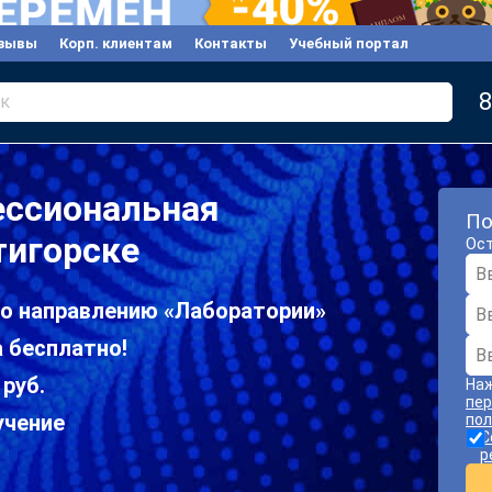
зывы
Корп. клиентам
Контакты
Учебный портал
8
к
ессиональная
По
тигорске
Ост
по направлению «Лаборатории»
 бесплатно!
 руб.
Наж
пер
учение
пол
С
р