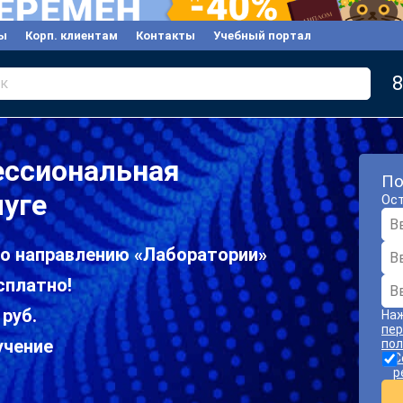
ы
Корп. клиентам
Контакты
Учебный портал
8
к
ессиональная
По
луге
Ост
по направлению «Лаборатории»
сплатно!
 руб.
Наж
пер
учение
пол
С
р