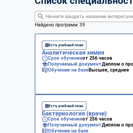
Список специальнос
Найдено программ: 39
Есть учебный план
Аналитическая химия
Срок обучения
от 256 часов
Получаемый документ
Диплом о пр
Обучение на базе
Высшее, среднее
Есть учебный план
Бактериология (врачи)
Срок обучения
от 256 часов
Получаемый документ
Диплом о пр
Обучение на базе