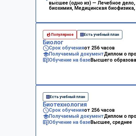
высшее (одно из) — Лечебное дело
биохимия, Медицинская биофизика,
Популярное
Есть учебный план
Биолог
Срок обучения
от 256 часов
Получаемый документ
Диплом о пр
Обучение на базе
Высшего образова
Есть учебный план
Биотехнология
Срок обучения
от 256 часов
Получаемый документ
Диплом о пр
Обучение на базе
Высшее, среднее