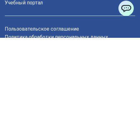
Учебный портал
ChatApp
Пользовательское соглашение
Политика обработки персональных данных
Политика обработки файлов cookie
Политика конфиденциальности
Форма согласия на обработку персональных данных
Согласие на получение рекламы
Остались вопросы?
Заказать звонок
© 2014–2026 Учебный центр дополнительного
профессионального образования «ЭКОДПО». Все
права защищены