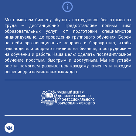
Мы помогаем бизнесу обучать сотрудников без отрыва от
труда — дистанционно. Предоставляем полный цикл
образовательных услуг: от подготовки специалистов
ChatApp
индивидуально, до проведения группового обучения. Берем
online
на себя организационные вопросы и бюрократию, чтобы
руководители сосредоточились на бизнесе, а сотрудники —
на обучении и работе. Наша цель: сделать последипломное
Мессенджеры
обучение простым, быстрым и доступным. Мы не устаём
расти, помогаем развиваться каждому клиенту и находим
Свяжитесь с нами через любой удобный мессенджер!
решение для самых сложных задач.
Telegram
WhatsApp
УЧЕБНЫЙ ЦЕНТР
ДОПОЛНИТЕЛЬНОГО
ПРОФЕССИОНАЛЬНОГО
Vkontakte
EMail
ОБРАЗОВАНИЯ ЭКОДПО
Max