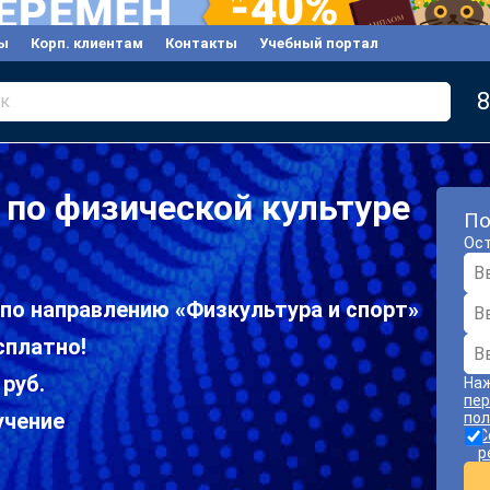
ы
Корп. клиентам
Контакты
Учебный портал
8
к
по физической культуре
По
Ост
по направлению «Физкультура и спорт»
сплатно!
 руб.
Наж
пер
учение
пол
С
р