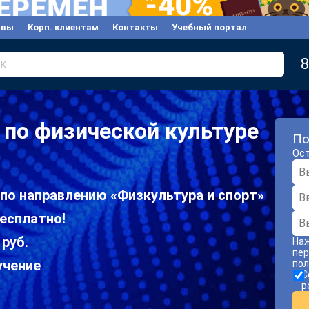
ывы
Корп. клиентам
Контакты
Учебный портал
8
к
по физической культуре
По
Ост
по направлению «Физкультура и спорт»
есплатно!
 руб.
Наж
пер
учение
пол
С
р