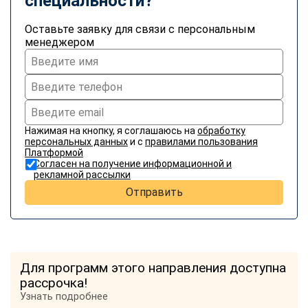
специальности?
online
Оставьте заявку для связи с персональным
менеджером
Мессенджеры
Свяжитесь с нами через любой удобный мессенджер!
Telegram
WhatsApp
Нажимая на кнопку, я соглашаюсь на
обработку
персональных данных
и с
правилами пользования
Vkontakte
EMail
Платформой
Согласен на получение информационной и
рекламной рассылки
Max
Отправить
Для программ этого направления доступна
рассрочка!
Узнать подробнее