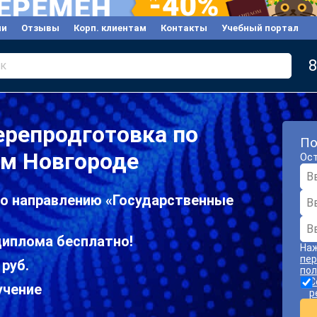
ии
Отзывы
Корп. клиентам
Контакты
Учебный портал
8
к
ерепродготовка по
По
ем Новгороде
Ост
по направлению «Государственные
диплома бесплатно!
Наж
пер
 руб.
пол
С
учение
р