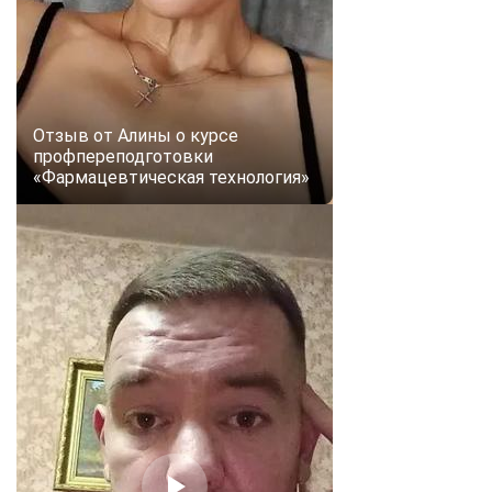
online
Мессенджеры
Свяжитесь с нами через любой удобный мессенджер!
Отзыв от Алины о курсе
профпереподготовки
«Фармацевтическая технология»
Telegram
WhatsApp
Vkontakte
EMail
Max