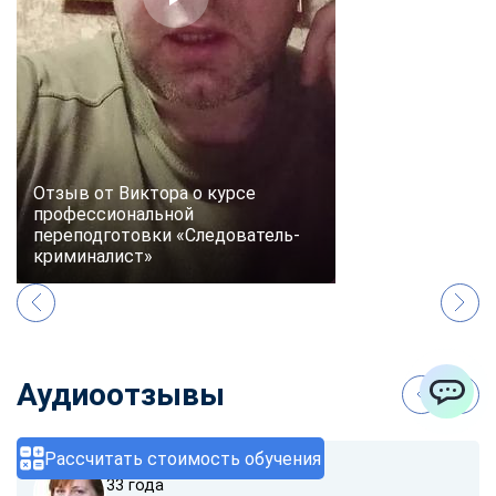
Отзыв от Виктора о курсе
профессиональной
переподготовки «Следователь-
криминалист»
Аудиоотзывы
ChatApp
Рассчитать стоимость обучения
София Карпова
33 года