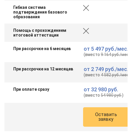
online
Гибкая система
подтверждения базового
образования
Мессенджеры
Помощь с прохождением
Свяжитесь с нами через любой удобный мессенджер!
итоговой аттестации
Telegram
WhatsApp
от
5 497 руб.
/мес.
При рассрочке на 6 месяцев
(вместо
9 164 руб.
/мес.
)
Vkontakte
EMail
от
2 749 руб.
/мес.
При рассрочке на 12 месяцев
(вместо
4 582 руб.
/мес.
)
Max
от
32 980 руб.
При оплате сразу
(вместо
54 980 руб.
)
Оставить
заявку