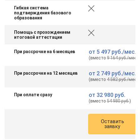
online
Гибкая система
подтверждения базового
образования
Мессенджеры
Помощь с прохождением
Свяжитесь с нами через любой удобный мессенджер!
итоговой аттестации
Telegram
WhatsApp
от
5 497 руб.
/мес.
При рассрочке на 6 месяцев
(вместо
9 164 руб.
/мес.
)
Vkontakte
EMail
от
2 749 руб.
/мес.
При рассрочке на 12 месяцев
(вместо
4 582 руб.
/мес.
)
Max
от
32 980 руб.
При оплате сразу
(вместо
54 980 руб.
)
Оставить
заявку