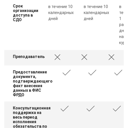
Срок
в течение 10
в течение 10
в
организации
календарных
календарных
теч
доступа в
дней
дней
1
СДО
рабо
дня 
нал
курс
Преподаватель
Предоставление
документа,
подтверждающего
факт внесения
данных в ФИС
ФРДО
Консультационная
поддержка на
весь период
исполнения
обязательств по