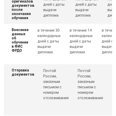
оригиналов
дней с даты
дней с даты
дня 
документов
после
выдачи
выдачи
выд
окончания
диплома
диплома
дип
обучения
Внесение
в течение 30
в течение 14
в течен
данных
календарных
календарных
календ
об
дней с даты
дней с даты
дней с 
обучении
в ФИС
выдачи
выдачи
выдачи
ФРДО
диплома
диплома
диплом
Отправка
Почтой
Почтой
П
документов
России,
России,
с
заказным
заказным
о
письмом с
письмом с
Пр
номером
номером
п
отслеживания
отслеживания
к