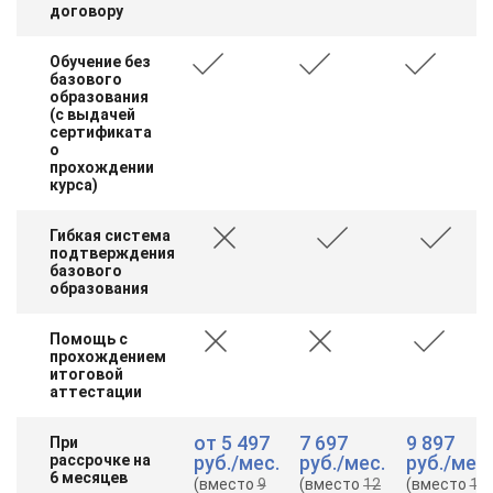
договору
Обучение без
базового
образования
(с выдачей
сертификата
о
прохождении
курса)
Гибкая система
подтверждения
базового
образования
Помощь с
прохождением
итоговой
аттестации
от
5 497
7 697
9 897
При
рассрочке на
руб.
/мес.
руб.
/мес.
руб.
/мес.
6 месяцев
(вместо
9
(вместо
12
(вместо
16