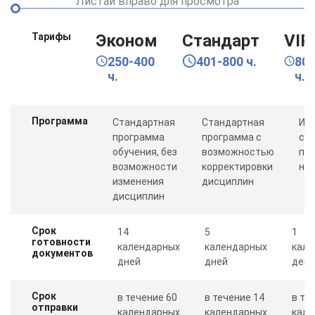
Листай вправо для просмотра
Тарифы
Эконом
Стандарт
VIP
250-400
401-800 ч.
80
ч.
ч.
Программа
Стандартная
Стандартная
Ин
программа
программа с
со
обучения, без
возможностью
пр
возможности
корректировки
ну
изменения
дисциплин
дисциплин
Срок
14
5
1
готовности
календарных
календарных
кале
документов
дней
дней
день
Срок
в течение 60
в течение 14
в те
отправки
календарных
календарных
кале