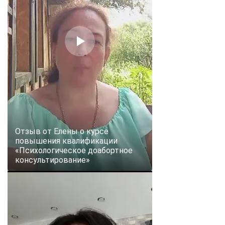
online
Мессенджеры
Свяжитесь с нами через любой удобный мессенджер!
Telegram
WhatsApp
Vkontakte
EMail
Max
Отзыв от Елены о курсе
повышения квалификации
«Психологическое доабортное
консультирование»