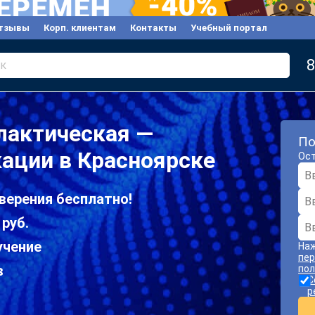
тзывы
Корп. клиентам
Контакты
Учебный портал
8
к
лактическая —
По
ации в Красноярске
Ост
верения бесплатно!
 руб.
учение
Наж
пер
в
пол
С
р