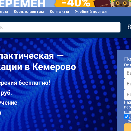
ывы
Корп. клиентам
Контакты
Учебный портал
8
к
лактическая —
По
ации в Кемерово
Ост
рения бесплатно!
 руб.
учение
Наж
пер
в
пол
С
р