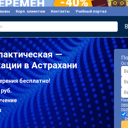
зывы
Корп. клиентам
Контакты
Учебный портал
8
к
лактическая —
По
ации в Астрахани
Ост
ерения бесплатно!
 руб.
учение
Наж
пер
в
пол
С
р