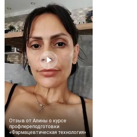
online
Мессенджеры
Свяжитесь с нами через любой удобный мессенджер!
Telegram
WhatsApp
Vkontakte
EMail
Max
Отзыв от Алины о курсе
профпереподготовки
«Фармацевтическая технология»