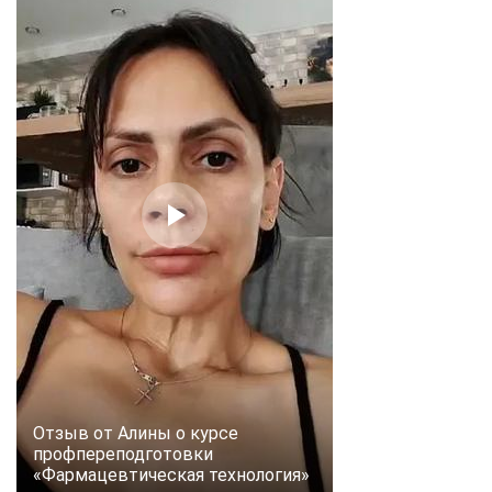
online
Мессенджеры
Свяжитесь с нами через любой удобный мессенджер!
Telegram
WhatsApp
Vkontakte
EMail
Max
Отзыв от Алины о курсе
профпереподготовки
«Фармацевтическая технология»