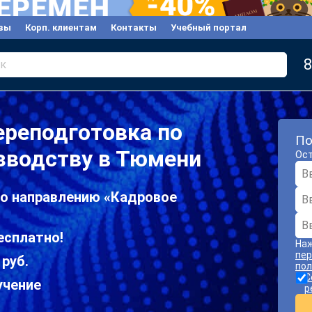
вы
Корп. клиентам
Контакты
Учебный портал
8
к
ереподготовка по
По
зводству в Тюмени
Ост
по направлению «Кадровое
есплатно!
Наж
пер
 руб.
пол
С
учение
р