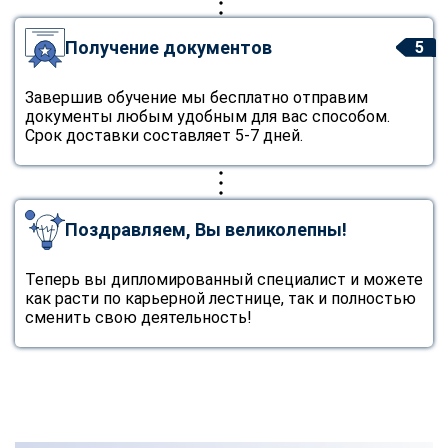
online
Получение документов
5
Мессенджеры
Завершив обучение мы бесплатно отправим
Свяжитесь с нами через любой удобный мессенджер!
документы любым удобным для вас способом.
Срок доставки составляет 5-7 дней.
Telegram
WhatsApp
Vkontakte
EMail
Поздравляем, Вы великолепны!
Max
Теперь вы дипломированный специалист и можете
как расти по карьерной лестнице, так и полностью
сменить свою деятельность!