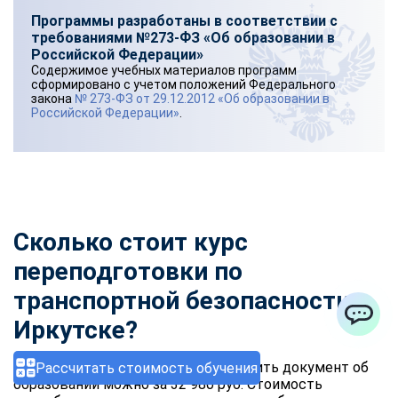
Программы разработаны в соответствии с
требованиями №273-ФЗ «Об образовании в
Российской Федерации»
Содержимое учебных материалов программ
сформировано с учетом положений Федерального
закона
№ 273-ФЗ от 29.12.2012 «Об образовании в
Российской Федерации»
.
Сколько стоит курс
переподготовки по
транспортной безопасности
в
Иркутске?
ChatApp
Освоить новую профессию и получить документ об
Рассчитать стоимость обучения
образовании можно за 32 980 руб. Стоимость