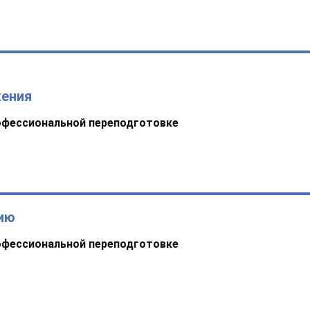
жения
офессиональной переподготовке
нию
офессиональной переподготовке