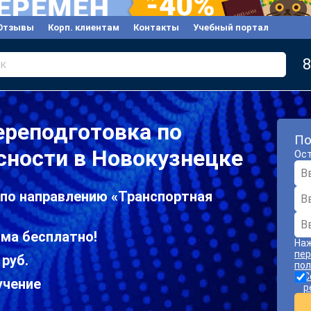
Отзывы
Корп. клиентам
Контакты
Учебный портал
8
к
ереподготовка по
По
сности в Новокузнецке
Ост
 по направлению «Транспортная
ома бесплатно!
Наж
пер
 руб.
пол
С
учение
р