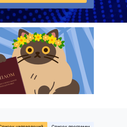
Список направлений
Список программ