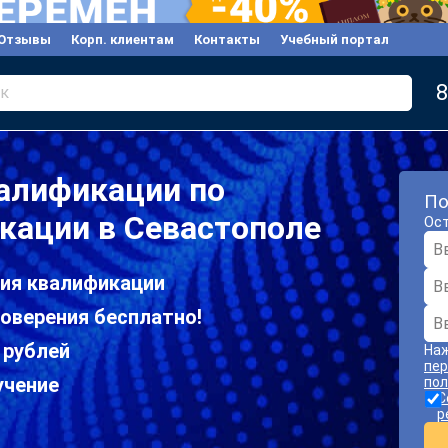
Отзывы
Корп. клиентам
Контакты
Учебный портал
8
к
алификации по
По
ации в Севастополе
Ост
ия квалификации
оверения бесплатно!
 рублей
Наж
пер
учение
пол
С
р