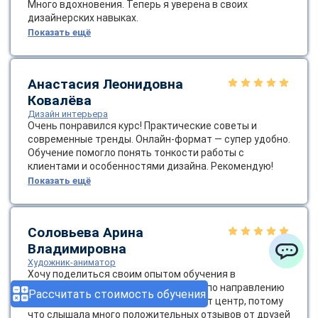
Много вдохновения. Теперь я уверена в своих
дизайнерских навыках.
Показать ещё
Анастасия Леонидовна
Ковалёва
Дизайн интерьера
Очень понравился курс! Практические советы и
современные тренды. Онлайн-формат — супер удобно.
Обучение помогло понять тонкости работы с
клиентами и особенностями дизайна. Рекомендую!
Показать ещё
Соловьева Арина
Владимировна
Художник-аниматор
ChatApp
Хочу поделиться своим опытом обучения в
образовательном центре «ЭКОДПО» по направлению
Рассчитать стоимость обучения
«Художник-аниматор». Я выбрала этот центр, потому
что слышала много положительных отзывов от друзей