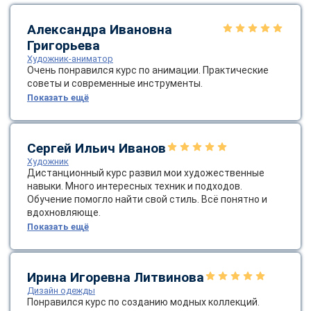
online
Александра Ивановна
Григорьева
Мессенджеры
Художник-аниматор
Очень понравился курс по анимации. Практические
Свяжитесь с нами через любой удобный мессенджер!
советы и современные инструменты.
Показать ещё
Telegram
WhatsApp
Сергей Ильич Иванов
Vkontakte
EMail
Художник
Дистанционный курс развил мои художественные
Max
навыки. Много интересных техник и подходов.
Обучение помогло найти свой стиль. Всё понятно и
вдохновляюще.
Показать ещё
Ирина Игоревна Литвинова
Дизайн одежды
Понравился курс по созданию модных коллекций.