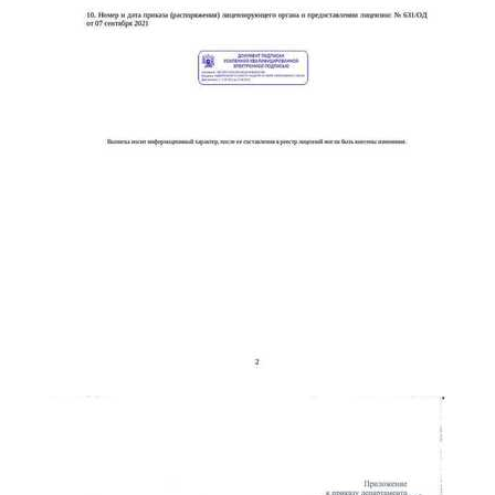
online
Мессенджеры
Свяжитесь с нами через любой удобный мессенджер!
Telegram
WhatsApp
Vkontakte
EMail
Max