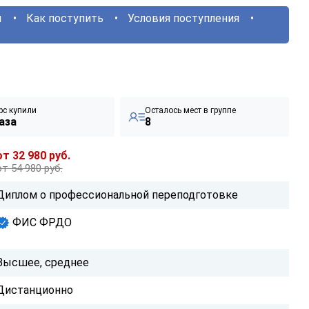
ы
Как поступить
Условия поступления
рс купили
Осталось мест в группе
аза
8
от 32 980 руб.
от 54 980 руб.
Диплом о профессиональной переподготовке
ФИС ФРДО
Высшее, среднее
Дистанционно