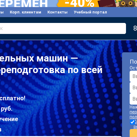
вы
Корп. клиентам
Контакты
Учебный портал
8
к
тельных машин —
По
реподготовка по всей
Ост
сплатно!
Наж
 руб.
пер
пол
учение
С
р
в