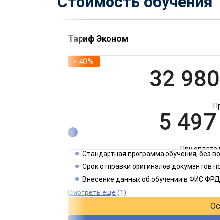
Стоимость обучения
Тариф Эконом
- 40%
32 980
П
5 497
При оплате 
Стандартная программа обучения, без 
2 749
Срок отправки оригиналов документов по
Внесение данных об обучении в ФИС ФРД
При оплате 
Смотреть еще
(1)
Ос