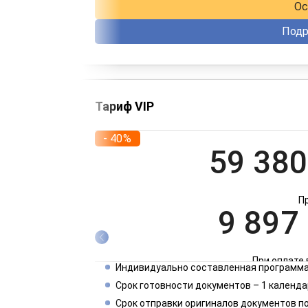
Ос
Подр
Тариф VIP
- 40%
59 380
П
9 897
При оплате 
Индивидуально составленная программа
4 949
Срок готовности документов – 1 календа
Срок отправки оригиналов документов п