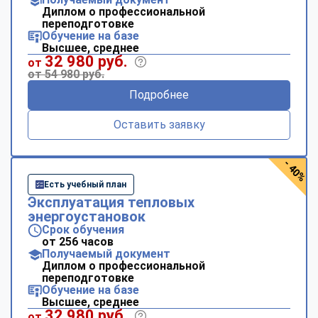
Диплом о профессиональной
переподготовке
Обучение на базе
Высшее, среднее
32 980 руб.
от
от 54 980 руб.
Подробнее
Оставить заявку
- 40%
Есть учебный план
Эксплуатация тепловых
энергоустановок
Срок обучения
от 256 часов
Получаемый документ
Диплом о профессиональной
переподготовке
Обучение на базе
Высшее, среднее
ChatApp
32 980 руб.
от