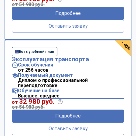
online
от 54 980 руб.
Подробнее
Мессенджеры
Оставить заявку
Свяжитесь с нами через любой удобный мессенджер!
- 40%
Telegram
WhatsApp
Есть учебный план
Эксплуатация транспорта
Vkontakte
EMail
Срок обучения
от 256 часов
Получаемый документ
Max
Диплом о профессиональной
переподготовке
Обучение на базе
Высшее, среднее
32 980 руб.
от
от 54 980 руб.
Подробнее
Оставить заявку