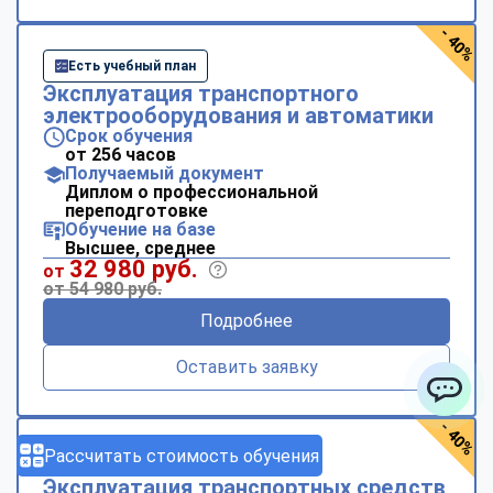
- 40%
Есть учебный план
Эксплуатация транспортного
электрооборудования и автоматики
Срок обучения
от 256 часов
Получаемый документ
Диплом о профессиональной
переподготовке
Обучение на базе
Высшее, среднее
32 980 руб.
от
от 54 980 руб.
Подробнее
Оставить заявку
ChatApp
- 40%
Рассчитать стоимость обучения
Есть учебный план
Эксплуатация транспортных средств