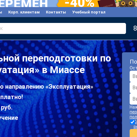
ы
Корп. клиентам
Контакты
Учебный портал
8
к
ной переподготовки по
По
атация» в Миассе
Ост
по направлению «Эксплуатация»
платно!
 руб.
Наж
пер
учение
пол
С
р