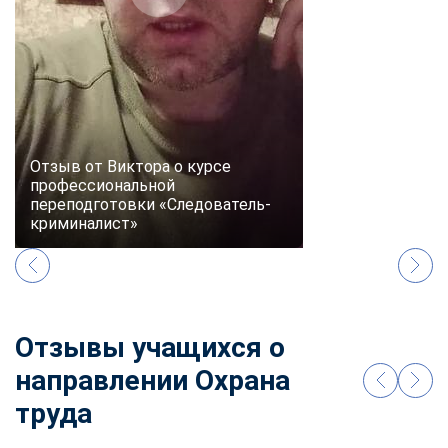
online
Мессенджеры
Свяжитесь с нами через любой удобный мессенджер!
Telegram
WhatsApp
Отзыв от Виктора о курсе
профессиональной
переподготовки «Следователь-
Vkontakte
EMail
криминалист»
Max
Отзывы учащихся о
направлении Охрана
труда