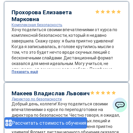
Прохорова Елизавета
Марковна
Комплексная безопасность
Хочу поделиться своими впечатлениями от курса по
комплексной безопасности, который я недавно
завершила. Скажу сразу: я была приятно удивлена!
Когда я записывалась, в голове крутились мысли о
том, что это будет нечто вроде скучных лекций с
бесконечными слайдами. Дистанционный формат
оказался для меня идеальным. Могу учиться, не
отрываясь от домашних дел и работы. Платформа
Показать ещё
была очень удобной, а доступ к материалам — легким,
что немаловажно. Темы курса были разнообразными:
от основ безопасности до сложных стратегий
управления рисками. Я узнала о современных методах
Макеев Владислав Львович
оценки угроз и о том, как важно создавать культуру
Директор по безопасности
безопасности в компании. Это не просто слова — это
Добрый день, коллеги! Хочу поделиться своими
жизненно важно для успешной работы! Диплом
впечатлениями о курсе по переподготовке на
ChatApp
пришел весьма оперативно.
директора по безопасности. Честно говоря, я ожидал,
что это будет очередной набор скучных лекций и
Рассчитать стоимость обучения
бесконечных правил, но реальность меня приятно
удивила! Формат дистанционного обучения оказался