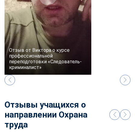
online
Мессенджеры
Свяжитесь с нами через любой удобный мессенджер!
Telegram
WhatsApp
Отзыв от Виктора о курсе
профессиональной
переподготовки «Следователь-
Vkontakte
EMail
криминалист»
Max
Отзывы учащихся о
направлении Охрана
труда