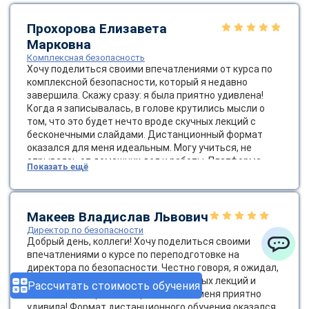
Прохорова Елизавета
Марковна
Комплексная безопасность
Хочу поделиться своими впечатлениями от курса по
комплексной безопасности, который я недавно
завершила. Скажу сразу: я была приятно удивлена!
Когда я записывалась, в голове крутились мысли о
том, что это будет нечто вроде скучных лекций с
бесконечными слайдами. Дистанционный формат
оказался для меня идеальным. Могу учиться, не
отрываясь от домашних дел и работы. Платформа
Показать ещё
была очень удобной, а доступ к материалам — легким,
что немаловажно. Темы курса были разнообразными:
от основ безопасности до сложных стратегий
управления рисками. Я узнала о современных методах
Макеев Владислав Львович
оценки угроз и о том, как важно создавать культуру
Директор по безопасности
безопасности в компании. Это не просто слова — это
Добрый день, коллеги! Хочу поделиться своими
жизненно важно для успешной работы! Диплом
впечатлениями о курсе по переподготовке на
ChatApp
пришел весьма оперативно.
директора по безопасности. Честно говоря, я ожидал,
что это будет очередной набор скучных лекций и
Рассчитать стоимость обучения
бесконечных правил, но реальность меня приятно
удивила! Формат дистанционного обучения оказался