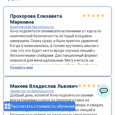
Прохорова Елизавета
Марковна
Комплексная безопасность
Хочу поделиться своими впечатлениями от курса по
комплексной безопасности, который я недавно
завершила. Скажу сразу: я была приятно удивлена!
Когда я записывалась, в голове крутились мысли о
том, что это будет нечто вроде скучных лекций с
бесконечными слайдами. Дистанционный формат
оказался для меня идеальным. Могу учиться, не
отрываясь от домашних дел и работы. Платформа
Показать ещё
была очень удобной, а доступ к материалам — легким,
что немаловажно. Темы курса были разнообразными:
от основ безопасности до сложных стратегий
управления рисками. Я узнала о современных методах
Макеев Владислав Львович
оценки угроз и о том, как важно создавать культуру
Директор по безопасности
безопасности в компании. Это не просто слова — это
Добрый день, коллеги! Хочу поделиться своими
ChatApp
жизненно важно для успешной работы! Диплом
впечатлениями о курсе по переподготовке на
пришел весьма оперативно.
директора по безопасности. Честно говоря, я ожидал,
Рассчитать стоимость обучения
что это будет очередной набор скучных лекций и
бесконечных правил, но реальность меня приятно