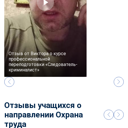
online
Мессенджеры
Свяжитесь с нами через любой удобный мессенджер!
Telegram
WhatsApp
Отзыв от Виктора о курсе
профессиональной
Vkontakte
EMail
переподготовки «Следователь-
криминалист»
Max
Отзывы учащихся о
направлении Охрана
труда