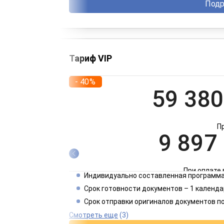
Подр
Тариф VIP
- 40%
59 380
П
9 897
При оплате 
Индивидуально составленная программа
4 949
Срок готовности документов – 1 календа
Срок отправки оригиналов документов п
При оплате 
Смотреть еще
(3)