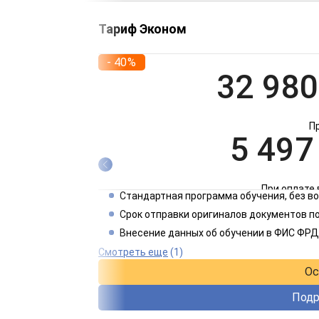
Тариф Эконом
- 40%
32 980
П
5 497
При оплате 
Стандартная программа обучения, без 
2 749
Срок отправки оригиналов документов по
Внесение данных об обучении в ФИС ФРД
При оплате 
Смотреть еще
(1)
Ос
Подр