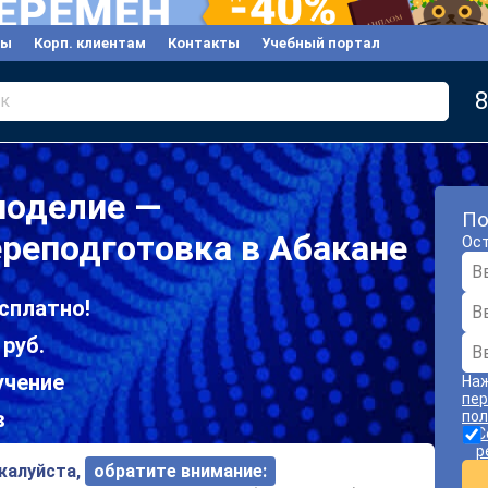
вы
Корп. клиентам
Контакты
Учебный портал
8
к
ноделие —
По
реподготовка в Абакане
Ост
сплатно!
 руб.
учение
Наж
пер
в
пол
С
р
ожалуйста,
обратите внимание: