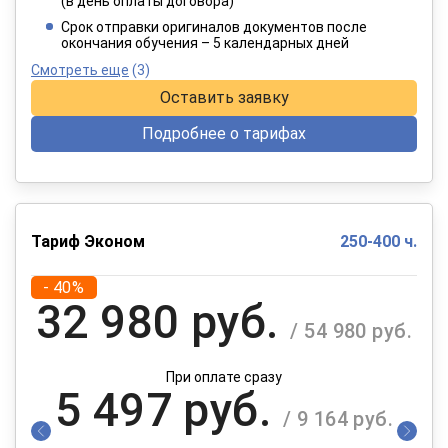
(в день оплаты договора)
При оплате в рассрочку на 12 месяцев
Срок отправки оригиналов документов после
окончания обучения – 5 календарных дней
Смотреть еще
(3)
Оставить заявку
Подробнее о тарифах
Тариф Эконом
250-400 ч.
- 40%
32 980 руб.
/ 54 980 руб.
При оплате сразу
5 497 руб.
/ 9 164 руб.