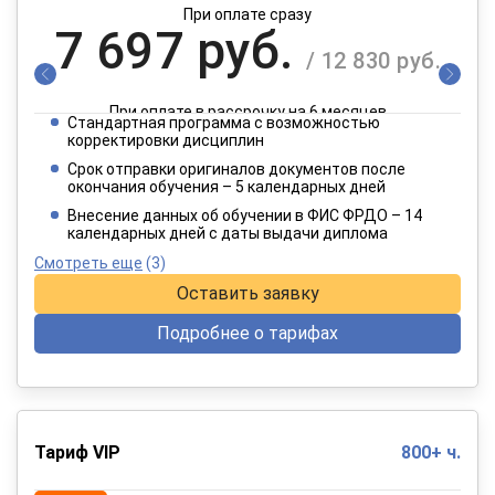
При оплате сразу
7 697 руб.
/ 12 830 руб.
При оплате в рассрочку на 6 месяцев
Стандартная программа с возможностью
3 849 руб.
корректировки дисциплин
/ 6 415 руб.
Срок отправки оригиналов документов после
окончания обучения – 5 календарных дней
При оплате в рассрочку на 12 месяцев
Внесение данных об обучении в ФИС ФРДО – 14
календарных дней с даты выдачи диплома
Смотреть еще
(3)
Оставить заявку
Подробнее о тарифах
Тариф VIP
800+ ч.