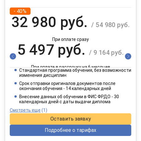
- 40%
32 980 руб.
/ 54 980 руб.
При оплате сразу
5 497 руб.
/ 9 164 руб.
При оплате в рассрочку на 6 месяцев
Стандартная программа обучения, без возможности
2 749 руб.
изменения дисциплин
/ 4 582 руб.
Срок отправки оригиналов документов после
окончания обучения - 14 календарных дней
При оплате в рассрочку на 12 месяцев
Внесение данных об обучении в ФИС ФРДО - 30
календарных дней с даты выдачи диплома
Смотреть еще
(1)
Оставить заявку
Подробнее о тарифах