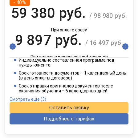
- 40%
59 380 руб.
/ 98 980 руб.
При оплате сразу
9 897 руб.
/ 16 497 руб.
При оплате в рассрочку на 6 месяцев
Индивидуально составленная программа под
4 949 руб.
нужды клиента
/ 8 249 руб.
Срок готовности документов – 1 календарный день
(в день оплаты договора)
При оплате в рассрочку на 12 месяцев
Срок отправки оригиналов документов после
окончания обучения – 5 календарных дней
Смотреть еще
(3)
Оставить заявку
Подробнее о тарифах