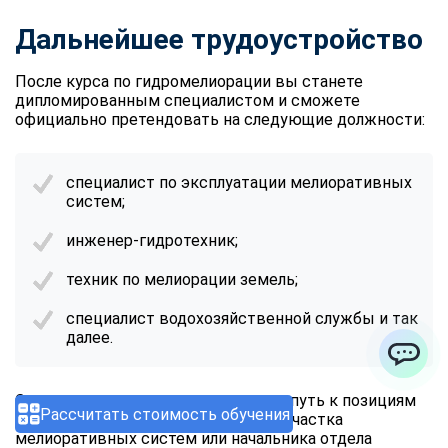
Дальнейшее трудоустройство
После курса по гидромелиорации вы станете
дипломированным специалистом и сможете
официально претендовать на следующие должности:
специалист по эксплуатации мелиоративных
систем;
инженер-гидротехник;
техник по мелиорации земель;
специалист водохозяйственной службы и так
далее.
ChatApp
С накоплением опыта открывается путь к позициям
Рассчитать стоимость обучения
старшего инженера, руководителя участка
мелиоративных систем или начальника отдела