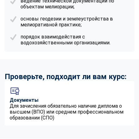
ведение технической документации по
online
объектам мелиорации;
основы геодезии и землеустройства в
Мессенджеры
мелиоративной практике;
Свяжитесь с нами через любой удобный мессенджер!
порядок взаимодействия с
водохозяйственными организациями.
Telegram
WhatsApp
Vkontakte
EMail
Проверьте, подходит ли вам курс:
Max
Документы
Для зачисления обязательно наличие диплома о
высшем (ВПО) или среднем профессиональном
образовании (СПО)