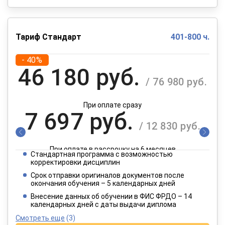
Тариф Стандарт
401-800 ч.
- 40%
46 180 руб.
/ 76 980 руб.
При оплате сразу
7 697 руб.
/ 12 830 руб.
При оплате в рассрочку на 6 месяцев
Стандартная программа с возможностью
3 849 руб.
корректировки дисциплин
/ 6 415 руб.
Срок отправки оригиналов документов после
окончания обучения – 5 календарных дней
При оплате в рассрочку на 12 месяцев
Внесение данных об обучении в ФИС ФРДО – 14
календарных дней с даты выдачи диплома
Смотреть еще
(3)