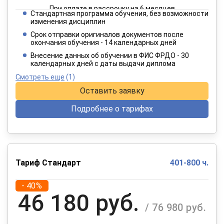
При оплате в рассрочку на 6 месяцев
Стандартная программа обучения, без возможности
2 749 руб.
изменения дисциплин
/ 4 582 руб.
Срок отправки оригиналов документов после
окончания обучения - 14 календарных дней
При оплате в рассрочку на 12 месяцев
Внесение данных об обучении в ФИС ФРДО - 30
календарных дней с даты выдачи диплома
Смотреть еще
(1)
Оставить заявку
Подробнее о тарифах
Тариф Стандарт
401-800 ч.
- 40%
46 180 руб.
/ 76 980 руб.