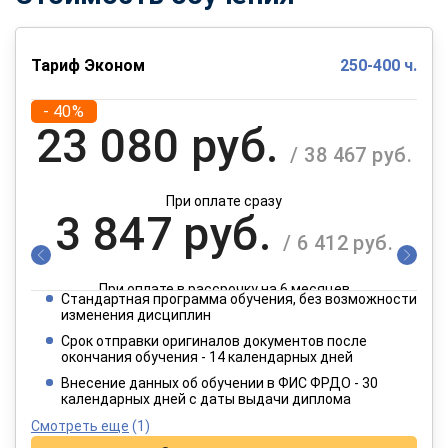
Тариф Эконом
250-400 ч.
- 40%
23 080 руб.
/ 38 467 руб.
При оплате сразу
3 847 руб.
/ 6 412 руб.
При оплате в рассрочку на 6 месяцев
Стандартная программа обучения, без возможности
1 924 руб.
изменения дисциплин
/ 3 206 руб.
Срок отправки оригиналов документов после
окончания обучения - 14 календарных дней
При оплате в рассрочку на 12 месяцев
Внесение данных об обучении в ФИС ФРДО - 30
календарных дней с даты выдачи диплома
Смотреть еще
(1)