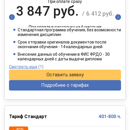
При оплате сразу
3 847 руб.
/ 6 412 руб.
При оплате в рассрочку на 6 месяцев
Стандартная программа обучения, без возможности
1 924 руб.
изменения дисциплин
/ 3 206 руб.
Срок отправки оригиналов документов после
окончания обучения - 14 календарных дней
При оплате в рассрочку на 12 месяцев
Внесение данных об обучении в ФИС ФРДО - 30
календарных дней с даты выдачи диплома
Смотреть еще
(1)
Оставить заявку
Подробнее о тарифах
Тариф Стандарт
401-800 ч.
- 40%