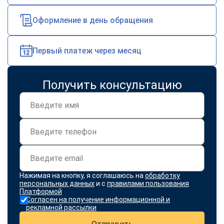
online
Оформление в день обращения
Мессенджеры
Первый платеж через месяц
Свяжитесь с нами через любой удобный мессенджер!
Telegram
WhatsApp
Получить консультацию
Vkontakte
EMail
Max
Нажимая на кнопку, я соглашаюсь на
обработку
персональных данных
и с
правилами пользования
Платформой
Согласен на получение информационной и
рекламной рассылки