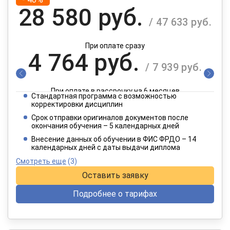
28 580 руб.
/ 47 633 руб.
При оплате сразу
4 764 руб.
/ 7 939 руб.
При оплате в рассрочку на 6 месяцев
Стандартная программа с возможностью
2 382 руб.
корректировки дисциплин
/ 3 970 руб.
Срок отправки оригиналов документов после
окончания обучения – 5 календарных дней
При оплате в рассрочку на 12 месяцев
Внесение данных об обучении в ФИС ФРДО – 14
календарных дней с даты выдачи диплома
Смотреть еще
(3)
Оставить заявку
Подробнее о тарифах