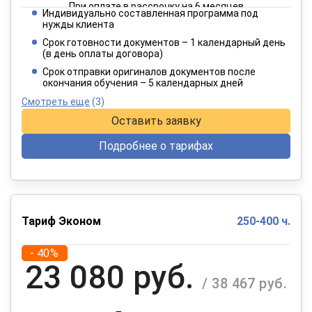
При оплате в рассрочку на 6 месяцев
Индивидуально составленная программа под
2 840 руб.
нужды клиента
/ 4 734 руб.
Срок готовности документов – 1 календарный день
(в день оплаты договора)
При оплате в рассрочку на 12 месяцев
Срок отправки оригиналов документов после
окончания обучения – 5 календарных дней
Смотреть еще
(3)
Оставить заявку
Подробнее о тарифах
Тариф Эконом
250-400 ч.
- 40%
23 080 руб.
/ 38 467 руб.