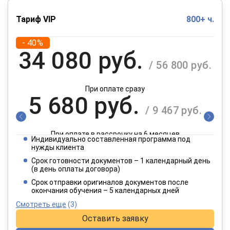
Тариф VIP
800+ ч.
- 40%
34 080 руб.
/ 56 800 руб.
При оплате сразу
5 680 руб.
/ 9 467 руб.
При оплате в рассрочку на 6 месяцев
Индивидуально составленная программа под
2 840 руб.
нужды клиента
/ 4 734 руб.
Срок готовности документов – 1 календарный день
(в день оплаты договора)
При оплате в рассрочку на 12 месяцев
Срок отправки оригиналов документов после
окончания обучения – 5 календарных дней
Смотреть еще
(3)
Оставить заявку