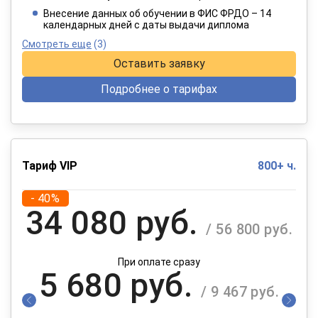
При оплате в рассрочку на 12 месяцев
Внесение данных об обучении в ФИС ФРДО – 14
календарных дней с даты выдачи диплома
Смотреть еще
(3)
Оставить заявку
Подробнее о тарифах
Тариф VIP
800+ ч.
- 40%
34 080 руб.
/ 56 800 руб.
При оплате сразу
5 680 руб.
/ 9 467 руб.