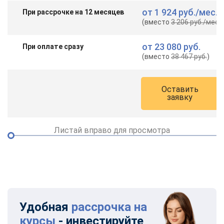
от
1 924 руб.
/мес.
При рассрочке на 12 месяцев
(вместо
3 206 руб.
/мес.
)
от
23 080 руб.
При оплате сразу
(вместо
38 467 руб.
)
Оставить
заявку
Листай вправо для просмотра
Удобная
рассрочка на
курсы
- инвестируйте
ChatApp