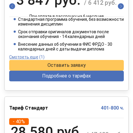
/ 6 412 руб.
При оплате в рассрочку на 6 месяцев
Стандартная программа обучения, без возможности
1 924 руб.
изменения дисциплин
/ 3 206 руб.
Срок отправки оригиналов документов после
окончания обучения - 14 календарных дней
При оплате в рассрочку на 12 месяцев
Внесение данных об обучении в ФИС ФРДО - 30
календарных дней с даты выдачи диплома
Смотреть еще
(1)
Оставить заявку
Подробнее о тарифах
Тариф Стандарт
401-800 ч.
- 40%
28 580 руб.