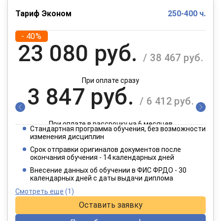
Тариф Эконом
250-400 ч.
- 40%
23 080 руб.
/ 38 467 руб.
При оплате сразу
3 847 руб.
/ 6 412 руб.
При оплате в рассрочку на 6 месяцев
Стандартная программа обучения, без возможности
1 924 руб.
изменения дисциплин
/ 3 206 руб.
Срок отправки оригиналов документов после
окончания обучения - 14 календарных дней
При оплате в рассрочку на 12 месяцев
Внесение данных об обучении в ФИС ФРДО - 30
календарных дней с даты выдачи диплома
Смотреть еще
(1)
Оставить заявку