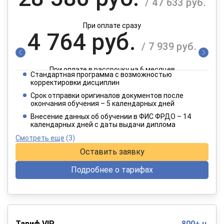
/ 47 633 руб.
При оплате сразу
4 764 руб.
/ 7 939 руб.
При оплате в рассрочку на 6 месяцев
Стандартная программа с возможностью
2 382 руб.
корректировки дисциплин
/ 3 970 руб.
Срок отправки оригиналов документов после
окончания обучения – 5 календарных дней
При оплате в рассрочку на 12 месяцев
Внесение данных об обучении в ФИС ФРДО – 14
календарных дней с даты выдачи диплома
Смотреть еще
(3)
Оставить заявку
Подробнее о тарифах
Тариф VIP
800+ ч.