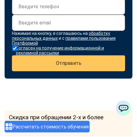
Нажимая на кнопку, я соглашаюсь на
обработку
персональных данных
и с
правилами пользования
Платформой
Согласен на получение информационной и
рекламной рассылки
Отправить
Скидка при обращении 2-х и более
ChatApp
человек.
Рассчитать стоимость обучения
Узнать подробнее