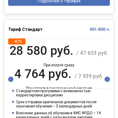
Подробнее о тарифах
Тариф Стандарт
401-800 ч.
- 40%
28 580 руб.
/ 47 633 руб.
При оплате сразу
4 764 руб.
/ 7 939 руб.
При оплате в рассрочку на 6 месяцев
Стандартная программа с возможностью
2 382 руб.
корректировки дисциплин
/ 3 970 руб.
Срок отправки оригиналов документов после
окончания обучения – 5 календарных дней
При оплате в рассрочку на 12 месяцев
Внесение данных об обучении в ФИС ФРДО – 14
календарных дней с даты выдачи диплома