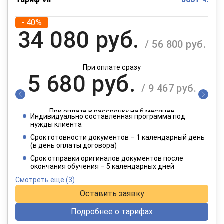
- 40%
34 080 руб.
/ 56 800 руб.
При оплате сразу
5 680 руб.
/ 9 467 руб.
При оплате в рассрочку на 6 месяцев
Индивидуально составленная программа под
2 840 руб.
нужды клиента
/ 4 734 руб.
Срок готовности документов – 1 календарный день
(в день оплаты договора)
При оплате в рассрочку на 12 месяцев
Срок отправки оригиналов документов после
окончания обучения – 5 календарных дней
Смотреть еще
(3)
Оставить заявку
Подробнее о тарифах