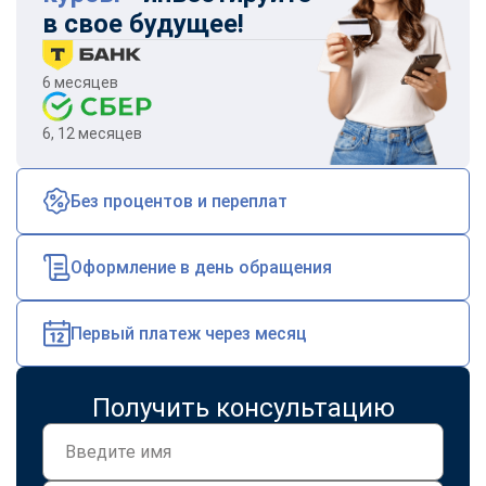
online
в свое будущее!
6 месяцев
Мессенджеры
Свяжитесь с нами через любой удобный мессенджер!
6, 12 месяцев
Telegram
WhatsApp
Без процентов и переплат
Vkontakte
EMail
Оформление в день обращения
Max
Первый платеж через месяц
Получить консультацию