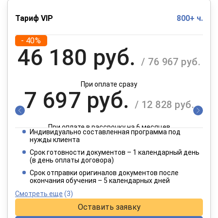
Тариф VIP
800+ ч.
- 40%
46 180 руб.
/ 76 967 руб.
При оплате сразу
7 697 руб.
/ 12 828 руб.
При оплате в рассрочку на 6 месяцев
Индивидуально составленная программа под
3 849 руб.
нужды клиента
/ 6 414 руб.
Срок готовности документов – 1 календарный день
(в день оплаты договора)
При оплате в рассрочку на 12 месяцев
Срок отправки оригиналов документов после
окончания обучения – 5 календарных дней
Смотреть еще
(3)
Оставить заявку