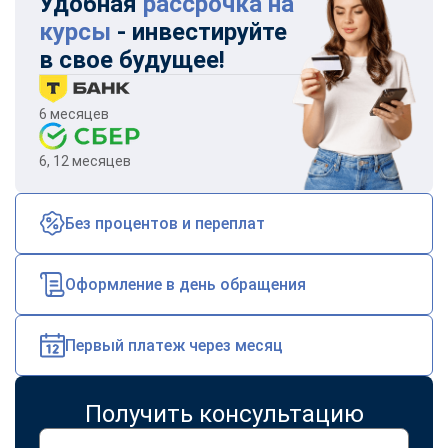
Удобная
рассрочка на
online
курсы
- инвестируйте
в свое будущее!
Мессенджеры
Свяжитесь с нами через любой удобный мессенджер!
6 месяцев
6, 12 месяцев
Telegram
WhatsApp
Vkontakte
EMail
Без процентов и переплат
Max
Оформление в день обращения
Первый платеж через месяц
Получить консультацию