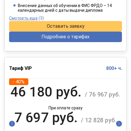
При оплате в рассрочку на 12 месяцев
Внесение данных об обучении в ФИС ФРДО – 14
календарных дней с даты выдачи диплома
Смотреть еще
(3)
Оставить заявку
Подробнее о тарифах
Тариф VIP
800+ ч.
- 40%
46 180 руб.
/ 76 967 руб.
При оплате сразу
7 697 руб.
/ 12 828 руб.