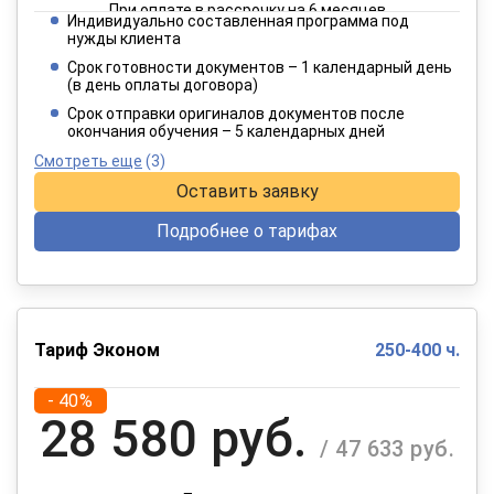
При оплате в рассрочку на 6 месяцев
Индивидуально составленная программа под
3 849 руб.
нужды клиента
/ 6 414 руб.
Срок готовности документов – 1 календарный день
(в день оплаты договора)
При оплате в рассрочку на 12 месяцев
Срок отправки оригиналов документов после
окончания обучения – 5 календарных дней
Смотреть еще
(3)
Оставить заявку
Подробнее о тарифах
Тариф Эконом
250-400 ч.
- 40%
28 580 руб.
/ 47 633 руб.