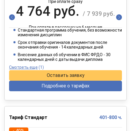
При оплате сразу
4 764 руб.
/ 7 939 руб.
При оплате в рассрочку на 6 месяцев
Стандартная программа обучения, без возможности
2 382 руб.
изменения дисциплин
/ 3 970 руб.
Срок отправки оригиналов документов после
окончания обучения - 14 календарных дней
При оплате в рассрочку на 12 месяцев
Внесение данных об обучении в ФИС ФРДО - 30
календарных дней с даты выдачи диплома
Смотреть еще
(1)
Оставить заявку
Подробнее о тарифах
Тариф Стандарт
401-800 ч.
- 40%