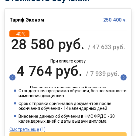
Тариф Эконом
250-400 ч.
- 40%
28 580 руб.
/ 47 633 руб.
При оплате сразу
4 764 руб.
/ 7 939 руб.
При оплате в рассрочку на 6 месяцев
Стандартная программа обучения, без возможности
2 382 руб.
изменения дисциплин
/ 3 970 руб.
Срок отправки оригиналов документов после
окончания обучения - 14 календарных дней
При оплате в рассрочку на 12 месяцев
Внесение данных об обучении в ФИС ФРДО - 30
календарных дней с даты выдачи диплома
Смотреть еще
(1)