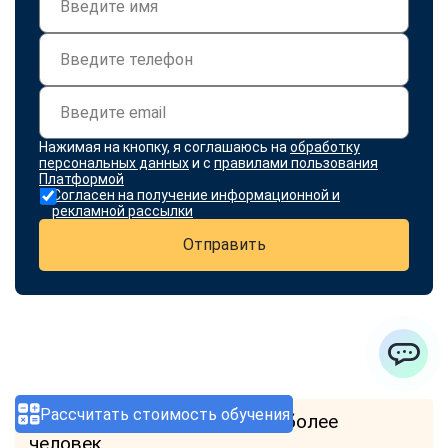
Нажимая на кнопку, я соглашаюсь на
обработку
персональных данных
и с
правилами пользования
Платформой
Согласен на получение информационной и
рекламной рассылки
Отправить
ChatApp
Рассчитать стоимость обучения
Скидка при обращении 2-х и более
человек.