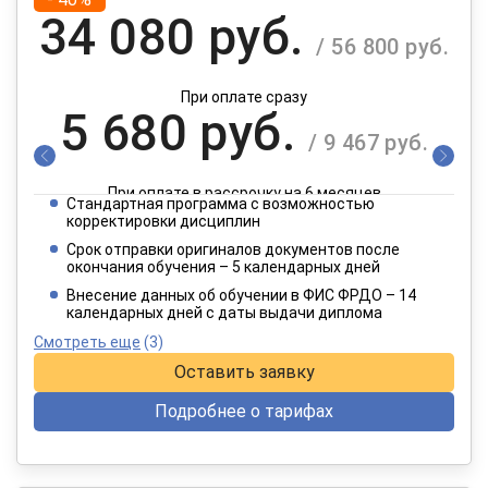
34 080 руб.
/ 56 800 руб.
При оплате сразу
5 680 руб.
/ 9 467 руб.
При оплате в рассрочку на 6 месяцев
Стандартная программа с возможностью
2 840 руб.
корректировки дисциплин
/ 4 734 руб.
Срок отправки оригиналов документов после
окончания обучения – 5 календарных дней
При оплате в рассрочку на 12 месяцев
Внесение данных об обучении в ФИС ФРДО – 14
календарных дней с даты выдачи диплома
Смотреть еще
(3)
Оставить заявку
Подробнее о тарифах