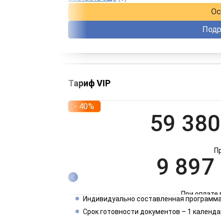
Ос
Подр
Тариф VIP
- 40%
59 380
П
9 897
При оплате 
Индивидуально составленная программа
4 949
Срок готовности документов – 1 календа