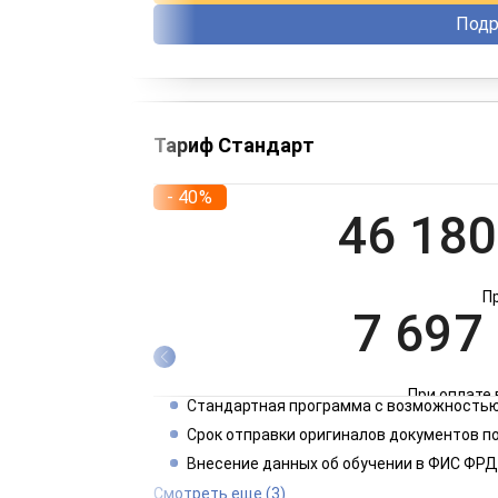
Подр
Тариф Стандарт
- 40%
46 180
П
7 697
При оплате 
Стандартная программа с возможностью
3 849
Срок отправки оригиналов документов п
Внесение данных об обучении в ФИС ФРД
При оплате 
Смотреть еще
(3)