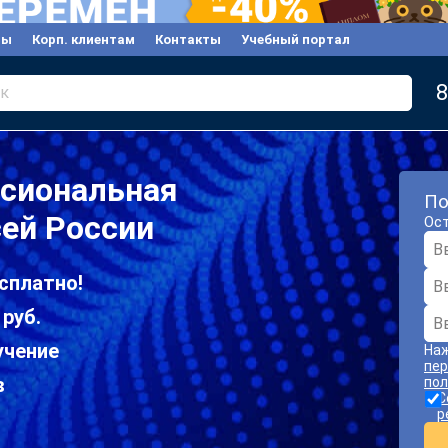
вы
Корп. клиентам
Контакты
Учебный портал
8
к
ссиональная
По
сей России
Ост
сплатно!
 руб.
учение
Наж
пер
в
пол
С
р