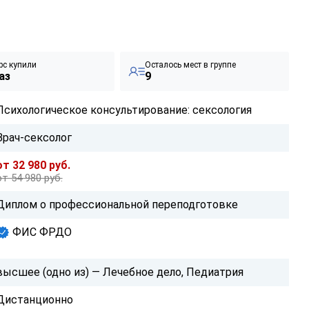
рс купили
Осталось мест в группе
аз
9
Психологическое консультирование: сексология
Врач-сексолог
от 32 980 руб.
от 54 980 руб.
Диплом о профессиональной переподготовке
ФИС ФРДО
высшее (одно из) — Лечебное дело, Педиатрия
Дистанционно