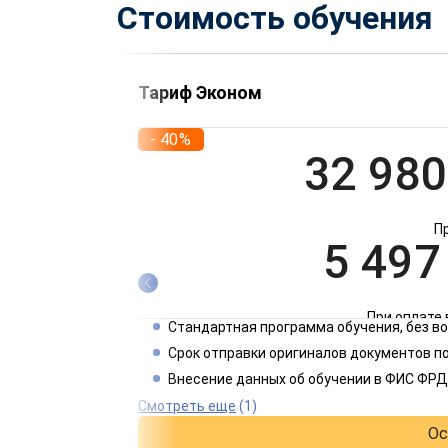
Стоимость обучения
Тариф Эконом
- 40%
32 980
П
5 497
При оплате 
Стандартная программа обучения, без 
2 749
Срок отправки оригиналов документов по
Внесение данных об обучении в ФИС ФРД
При оплате 
Смотреть еще
(1)
Ос