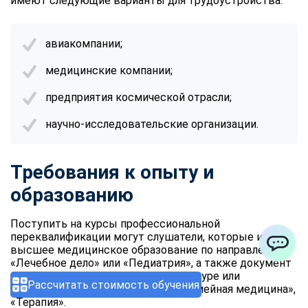
имеют следующие варианты для трудоустройства:
авиакомпании;
медицинские компании;
предприятия космической отрасли;
научно-исследовательские организации.
Требования к опыту и
образованию
Поступить на курсы профессиональной
переквалификации могут слушатели, которые имеют
высшее медицинское образование по направлению
«Лечебное дело» или «Педиатрия», а также документ
ChatApp
о пройденной подготовке в ординатуре или
Рассчитать стоимость обучения
интернатуре по специальности «Семейная медицина»,
«Терапия».