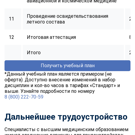
авиационной и космической медицине
online
Проведение освидетельствования
11
24
летного состава
Мессенджеры
Свяжитесь с нами через любой удобный мессенджер!
12
Итоговая аттестация
8
Telegram
WhatsApp
Итого
25
Vkontakte
EMail
Получить учебный план
*Данный учебный план является примером (не
Max
оферта). Доступно внесение изменений в набор
дисциплин и кол-во часов в тарифах «Стандарт» и
выше. Узнайте подробности по номеру
8 (800) 222-70-59
Дальнейшее трудоустройство
Специалисты с высшим медицинским образованием