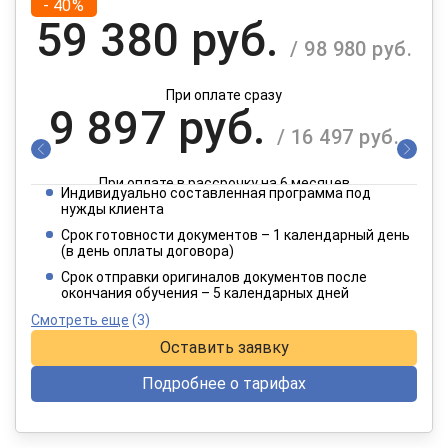
- 40%
59 380 руб.
/ 98 980 руб.
При оплате сразу
9 897 руб.
/ 16 497 руб.
При оплате в рассрочку на 6 месяцев
Индивидуально составленная программа под
4 949 руб.
нужды клиента
/ 8 249 руб.
Срок готовности документов – 1 календарный день
(в день оплаты договора)
При оплате в рассрочку на 12 месяцев
Срок отправки оригиналов документов после
окончания обучения – 5 календарных дней
Смотреть еще
(3)
Оставить заявку
Подробнее о тарифах