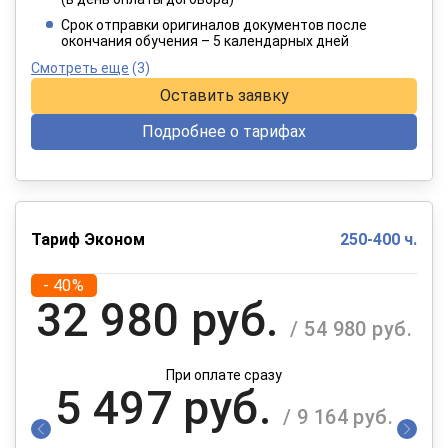
При оплате в рассрочку на 12 месяцев
Срок отправки оригиналов документов после
окончания обучения – 5 календарных дней
Смотреть еще
(3)
Оставить заявку
Подробнее о тарифах
Тариф Эконом
250-400 ч.
- 40%
32 980 руб.
/ 54 980 руб.
При оплате сразу
5 497 руб.
/ 9 164 руб.