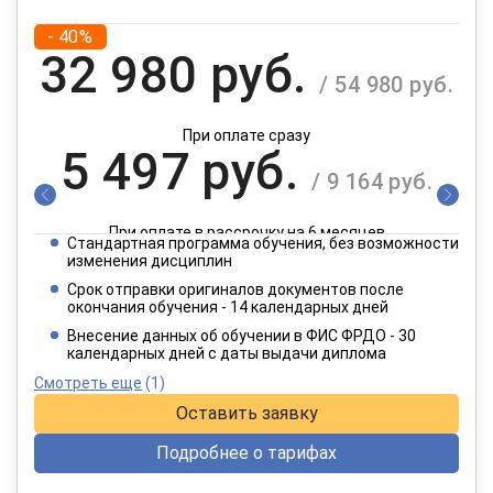
- 40%
32 980 руб.
/ 54 980 руб.
При оплате сразу
5 497 руб.
/ 9 164 руб.
При оплате в рассрочку на 6 месяцев
Стандартная программа обучения, без возможности
2 749 руб.
изменения дисциплин
/ 4 582 руб.
Срок отправки оригиналов документов после
окончания обучения - 14 календарных дней
При оплате в рассрочку на 12 месяцев
Внесение данных об обучении в ФИС ФРДО - 30
календарных дней с даты выдачи диплома
Смотреть еще
(1)
Оставить заявку
Подробнее о тарифах