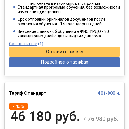
При оплате в рассрочку на 6 месяцев
Стандартная программа обучения, без возможности
2 749 руб.
изменения дисциплин
/ 4 582 руб.
Срок отправки оригиналов документов после
окончания обучения - 14 календарных дней
При оплате в рассрочку на 12 месяцев
Внесение данных об обучении в ФИС ФРДО - 30
календарных дней с даты выдачи диплома
Смотреть еще
(1)
Оставить заявку
Подробнее о тарифах
Тариф Стандарт
401-800 ч.
- 40%
46 180 руб.
/ 76 980 руб.