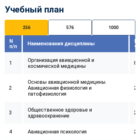
Учебный план
256
576
1000
N
В
Наименования дисциплины
п/п
ч
Организация авиационной и
1
8
космической медицины
Основы авиационной медицины.
2
Авиационная физиология и
24
патофизиология
Общественное здоровье и
3
24
здравоохранение
4
Авиационная психология
24