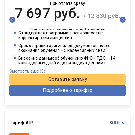
При оплате сразу
7 697 руб.
/ 12 830 руб.
При оплате в рассрочку на 6 месяцев
Стандартная программа с возможностью
3 849 руб.
корректировки дисциплин
/ 6 415 руб.
Срок отправки оригиналов документов после
окончания обучения – 5 календарных дней
При оплате в рассрочку на 12 месяцев
Внесение данных об обучении в ФИС ФРДО – 14
календарных дней с даты выдачи диплома
Смотреть еще
(3)
Оставить заявку
Подробнее о тарифах
Тариф VIP
800+ ч.