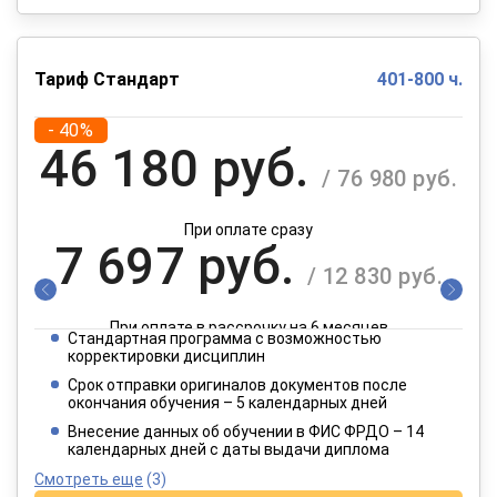
Тариф Стандарт
401-800 ч.
- 40%
46 180 руб.
/ 76 980 руб.
При оплате сразу
7 697 руб.
/ 12 830 руб.
При оплате в рассрочку на 6 месяцев
Стандартная программа с возможностью
3 849 руб.
корректировки дисциплин
/ 6 415 руб.
Срок отправки оригиналов документов после
окончания обучения – 5 календарных дней
При оплате в рассрочку на 12 месяцев
Внесение данных об обучении в ФИС ФРДО – 14
календарных дней с даты выдачи диплома
Смотреть еще
(3)