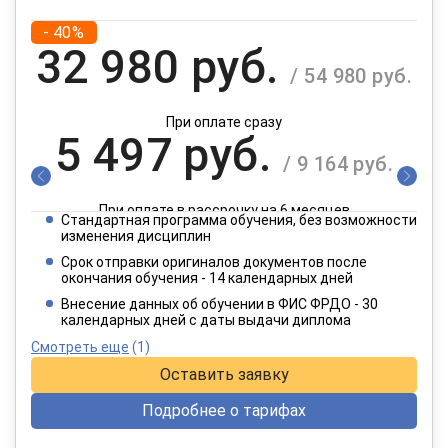
- 40%
32 980 руб.
/ 54 980 руб.
При оплате сразу
5 497 руб.
/ 9 164 руб.
При оплате в рассрочку на 6 месяцев
Стандартная программа обучения, без возможности
2 749 руб.
изменения дисциплин
/ 4 582 руб.
Срок отправки оригиналов документов после
окончания обучения - 14 календарных дней
При оплате в рассрочку на 12 месяцев
Внесение данных об обучении в ФИС ФРДО - 30
календарных дней с даты выдачи диплома
Смотреть еще
(1)
Оставить заявку
Подробнее о тарифах