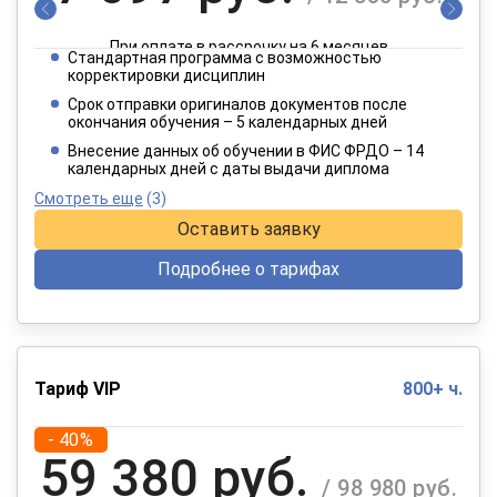
При оплате в рассрочку на 6 месяцев
Стандартная программа с возможностью
3 849 руб.
корректировки дисциплин
/ 6 415 руб.
Срок отправки оригиналов документов после
окончания обучения – 5 календарных дней
При оплате в рассрочку на 12 месяцев
Внесение данных об обучении в ФИС ФРДО – 14
календарных дней с даты выдачи диплома
Смотреть еще
(3)
Оставить заявку
Подробнее о тарифах
Тариф VIP
800+ ч.
- 40%
59 380 руб.
/ 98 980 руб.