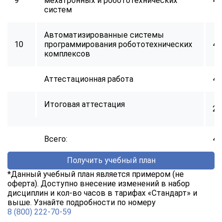
9
мехатронных и робототехнических
40
online
систем
Автоматизированные системы
Мессенджеры
10
программирования робототехнических
40
Свяжитесь с нами через любой удобный мессенджер!
комплексов
Аттестационная работа
40
Telegram
WhatsApp
Итоговая аттестация
Vkontakte
EMail
2
Max
Всего:
40
Получить учебный план
*Данный учебный план является примером (не
оферта). Доступно внесение изменений в набор
дисциплин и кол-во часов в тарифах «Стандарт» и
выше. Узнайте подробности по номеру
8 (800) 222-70-59