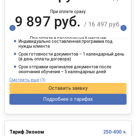
При оплате сразу
9 897 руб.
/ 16 497 руб.
При оплате в рассрочку на 6 месяцев
Индивидуально составленная программа под
4 949 руб.
нужды клиента
/ 8 249 руб.
Срок готовности документов – 1 календарный день
(в день оплаты договора)
При оплате в рассрочку на 12 месяцев
Срок отправки оригиналов документов после
окончания обучения – 5 календарных дней
Смотреть еще
(3)
Оставить заявку
Подробнее о тарифах
Тариф Эконом
250-400 ч.