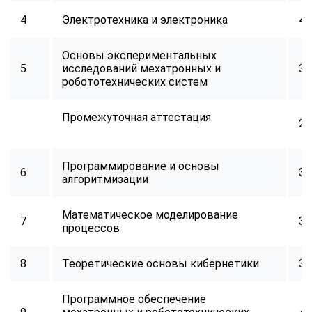
4
Электротехника и электроника
40
Основы экспериментальных
5
исследований мехатронных и
32
робототехнических систем
Промежуточная аттестация
2
Программирование и основы
6
34
алгоритмизации
Математическое моделирование
7
32
процессов
8
Теоретические основы кибернетики
34
Программное обеспечение
ChatApp