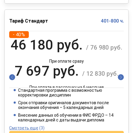
Тариф Стандарт
401-800 ч.
- 40%
46 180 руб.
/ 76 980 руб.
При оплате сразу
7 697 руб.
/ 12 830 руб.
При оплате в рассрочку на 6 месяцев
Стандартная программа с возможностью
3 849 руб.
корректировки дисциплин
/ 6 415 руб.
Срок отправки оригиналов документов после
окончания обучения – 5 календарных дней
При оплате в рассрочку на 12 месяцев
Внесение данных об обучении в ФИС ФРДО – 14
календарных дней с даты выдачи диплома
Смотреть еще
(3)