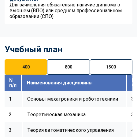
Для зачисления обязательно наличие диплома о
высшем (ВПО) или среднем профессиональном
образовании (СПО)
Учебный план
400
800
1500
N
В
Наименования дисциплины
п/п
ч
1
Основы мехатроники и робототехники
32
2
Теоретическая механика
32
3
Теория автоматического управления
40