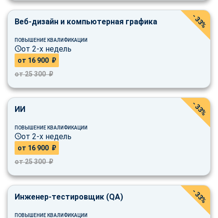
- 33%
Веб-дизайн и компьютерная графика
ПОВЫШЕНИЕ КВАЛИФИКАЦИИ
от 2-х недель
от 16 900 ₽
от 25 300 ₽
- 33%
ИИ
ПОВЫШЕНИЕ КВАЛИФИКАЦИИ
от 2-х недель
от 16 900 ₽
от 25 300 ₽
- 33%
Инженер-тестировщик (QA)
ChatApp
ПОВЫШЕНИЕ КВАЛИФИКАЦИИ