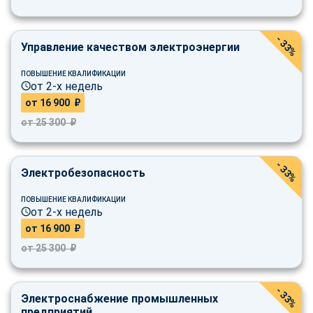
online
- 33%
Управление качеством электроэнергии
Мессенджеры
Свяжитесь с нами через любой удобный мессенджер!
ПОВЫШЕНИЕ КВАЛИФИКАЦИИ
от 2-х недель
от 16 900 ₽
Telegram
WhatsApp
от 25 300 ₽
Vkontakte
EMail
- 33%
Электробезопасность
Max
ПОВЫШЕНИЕ КВАЛИФИКАЦИИ
от 2-х недель
от 16 900 ₽
от 25 300 ₽
- 33%
Электроснабжение промышленных
предприятий