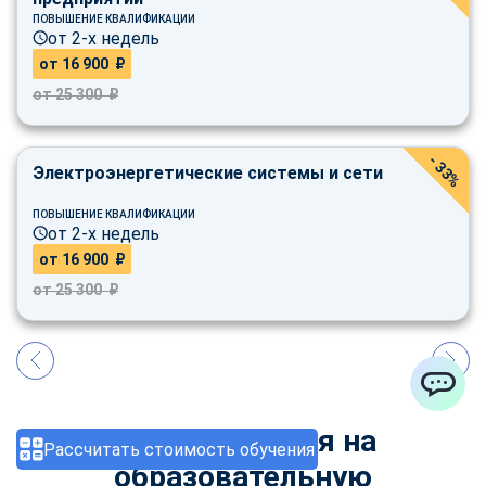
ПОВЫШЕНИЕ КВАЛИФИКАЦИИ
от 2-х недель
от 16 900 ₽
от 25 300 ₽
- 33%
Электроэнергетические системы и сети
ПОВЫШЕНИЕ КВАЛИФИКАЦИИ
от 2-х недель
от 16 900 ₽
от 25 300 ₽
ChatApp
Наша лицензия на
Рассчитать стоимость обучения
образовательную