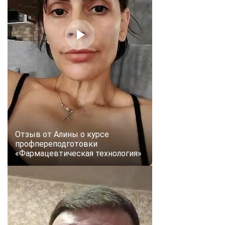
online
Мессенджеры
Свяжитесь с нами через любой удобный мессенджер!
Telegram
WhatsApp
Vkontakte
EMail
Max
Отзыв от Алины о курсе
профпереподготовки
«Фармацевтическая технология»