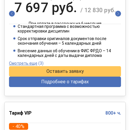
7 697 руб.
/ 12 830 руб.
При оплате в рассрочку на 6 месяцев
Стандартная программа с возможностью
3 849 руб.
корректировки дисциплин
/ 6 415 руб.
Срок отправки оригиналов документов после
окончания обучения – 5 календарных дней
При оплате в рассрочку на 12 месяцев
Внесение данных об обучении в ФИС ФРДО – 14
календарных дней с даты выдачи диплома
Смотреть еще
(3)
Оставить заявку
Подробнее о тарифах
Тариф VIP
800+ ч.
- 40%