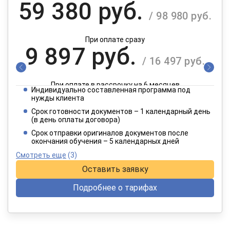
59 380 руб.
/ 98 980 руб.
При оплате сразу
9 897 руб.
/ 16 497 руб.
При оплате в рассрочку на 6 месяцев
Индивидуально составленная программа под
4 949 руб.
нужды клиента
/ 8 249 руб.
Срок готовности документов – 1 календарный день
(в день оплаты договора)
При оплате в рассрочку на 12 месяцев
Срок отправки оригиналов документов после
окончания обучения – 5 календарных дней
Смотреть еще
(3)
Оставить заявку
Подробнее о тарифах