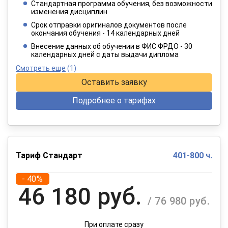
Стандартная программа обучения, без возможности
2 749 руб.
изменения дисциплин
/ 4 582 руб.
Срок отправки оригиналов документов после
окончания обучения - 14 календарных дней
При оплате в рассрочку на 12 месяцев
Внесение данных об обучении в ФИС ФРДО - 30
календарных дней с даты выдачи диплома
Смотреть еще
(1)
Оставить заявку
Подробнее о тарифах
Тариф Стандарт
401-800 ч.
- 40%
46 180 руб.
/ 76 980 руб.
При оплате сразу