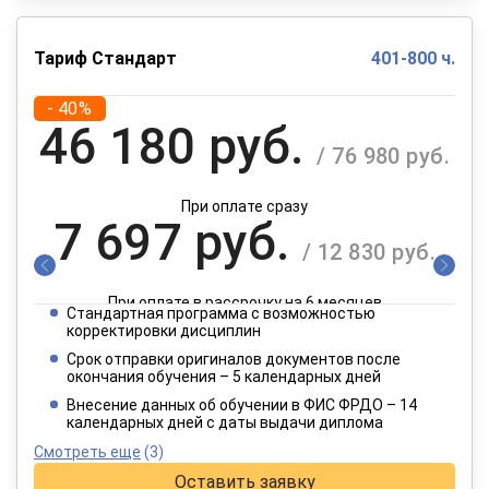
Тариф Стандарт
401-800 ч.
- 40%
46 180 руб.
/ 76 980 руб.
При оплате сразу
7 697 руб.
/ 12 830 руб.
При оплате в рассрочку на 6 месяцев
Стандартная программа с возможностью
3 849 руб.
корректировки дисциплин
/ 6 415 руб.
Срок отправки оригиналов документов после
окончания обучения – 5 календарных дней
При оплате в рассрочку на 12 месяцев
Внесение данных об обучении в ФИС ФРДО – 14
календарных дней с даты выдачи диплома
Смотреть еще
(3)
Оставить заявку