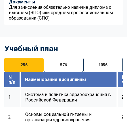
Документы
Для зачисления обязательно наличие диплома о
высшем (ВПО) или среднем профессиональном
образовании (СПО)
Учебный план
256
576
1056
N
В
Наименования дисциплины
п/п
ч
Система и политика здравоохранения в
1
24
Российской Федерации
Основы социальной гигиены и
2
24
организация здравоохранения