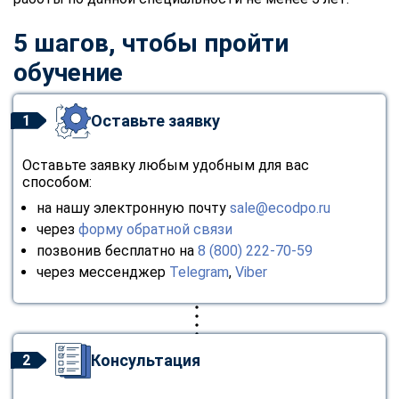
online
5 шагов, чтобы пройти
обучение
Мессенджеры
Свяжитесь с нами через любой удобный мессенджер!
Оставьте заявку
1
Telegram
WhatsApp
Оставьте заявку любым удобным для вас
способом:
Vkontakte
EMail
на нашу электронную почту
sale@ecodpo.ru
через
форму обратной связи
Max
позвонив бесплатно на
8 (800) 222-70-59
через мессенджер
Telegram
,
Viber
Консультация
2