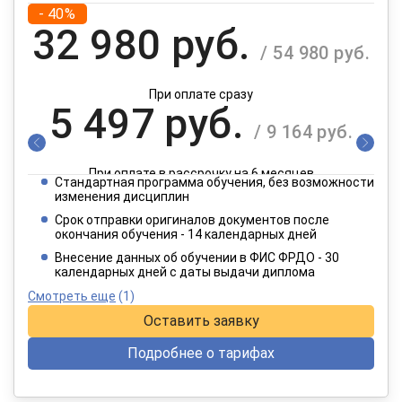
- 40%
32 980 руб.
/ 54 980 руб.
При оплате сразу
5 497 руб.
/ 9 164 руб.
При оплате в рассрочку на 6 месяцев
Стандартная программа обучения, без возможности
2 749 руб.
изменения дисциплин
/ 4 582 руб.
Срок отправки оригиналов документов после
окончания обучения - 14 календарных дней
При оплате в рассрочку на 12 месяцев
Внесение данных об обучении в ФИС ФРДО - 30
календарных дней с даты выдачи диплома
Смотреть еще
(1)
Оставить заявку
Подробнее о тарифах