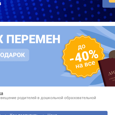
в
ка
свещение родителей в дошкольной образовательной