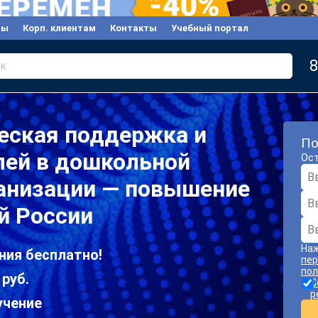
вы
Корп. клиентам
Контакты
Учебный портал
8
к
еская поддержка и
По
лей в дошкольной
Ост
ганизации — повышение
й России
Наж
ния бесплатно!
пер
пол
 руб.
С
р
учение