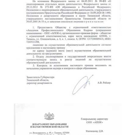
online
Мессенджеры
Свяжитесь с нами через любой удобный мессенджер!
Telegram
WhatsApp
Vkontakte
EMail
Max