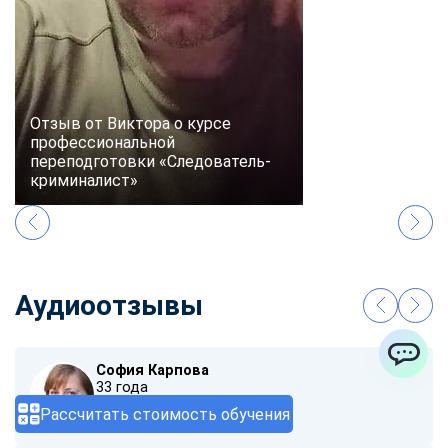
Отзыв от Виктора о курсе
профессиональной
переподготовки «Следователь-
криминалист»
Аудиоотзывы
София Карпова
ChatApp
33 года
Рассчитать стоимость обучения
00:00
/ 01:40