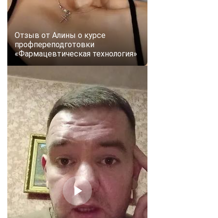
online
Отзыв от Алины о курсе
Мессенджеры
профпереподготовки
Свяжитесь с нами через любой удобный мессенджер!
«Фармацевтическая технология»
Telegram
WhatsApp
Vkontakte
EMail
Max