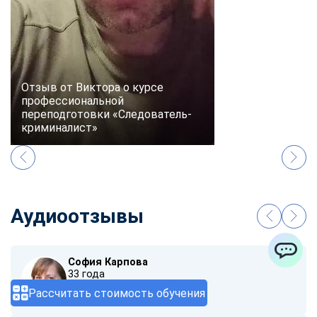
Отзыв от Виктора о курсе
профессиональной
переподготовки «Следователь-
криминалист»
Аудиоотзывы
София Карпова
ChatApp
33 года
Рассчитать стоимость обучения
00:00
/ 01:40