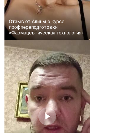
online
Отзыв от Алины о курсе
Мессенджеры
профпереподготовки
Свяжитесь с нами через любой удобный мессенджер!
«Фармацевтическая технология»
Telegram
WhatsApp
Vkontakte
EMail
Max