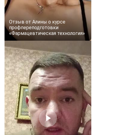
online
Отзыв от Алины о курсе
Мессенджеры
профпереподготовки
Свяжитесь с нами через любой удобный мессенджер!
«Фармацевтическая технология»
Telegram
WhatsApp
Vkontakte
EMail
Max