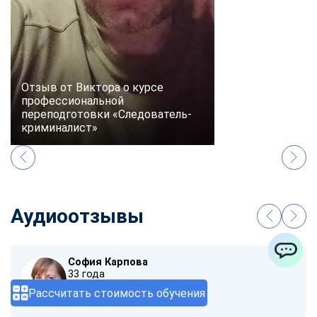
Отзыв от Виктора о курсе
профессиональной
переподготовки «Следователь-
криминалист»
Аудиоотзывы
София Карпова
ChatApp
33 года
Рассчитать стоимость обучения
00:00
/ 01:40