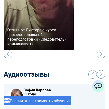
Отзыв от Виктора о курсе
профессиональной
переподготовки «Следователь-
криминалист»
Аудиоотзывы
София Карпова
ChatApp
33 года
Рассчитать стоимость обучения
00:00
/ 01:40