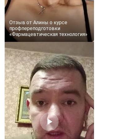
online
Отзыв от Алины о курсе
Мессенджеры
профпереподготовки
Свяжитесь с нами через любой удобный мессенджер!
«Фармацевтическая технология»
Telegram
WhatsApp
Vkontakte
EMail
Max