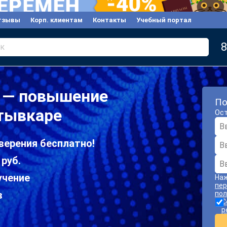
тзывы
Корп. клиентам
Контакты
Учебный портал
8
к
 — повышение
По
тывкаре
Ост
верения бесплатно!
 руб.
учение
Наж
пер
в
пол
С
р